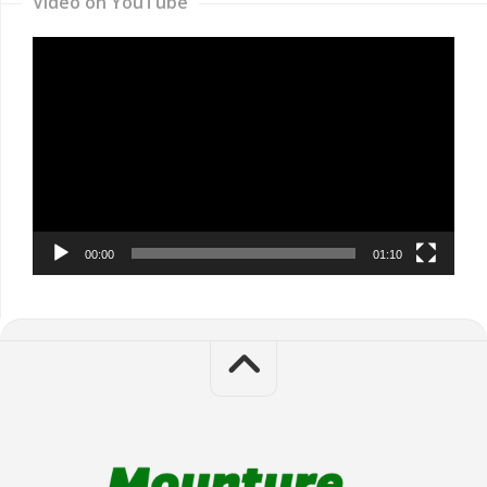
Video on YouTube
Video
Player
00:00
01:10