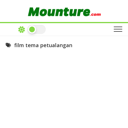
Skip
to
content
film tema petualangan