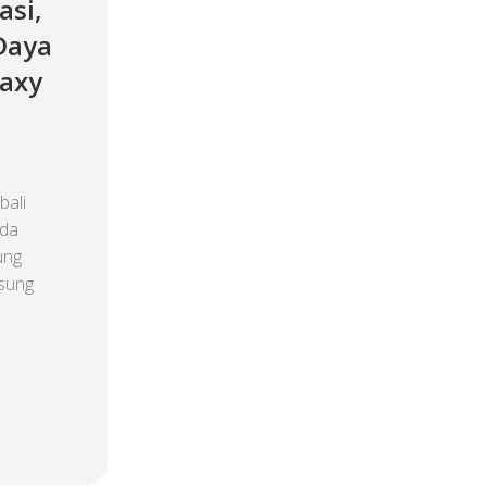
asi,
Daya
laxy
ali
eda
ung
usung