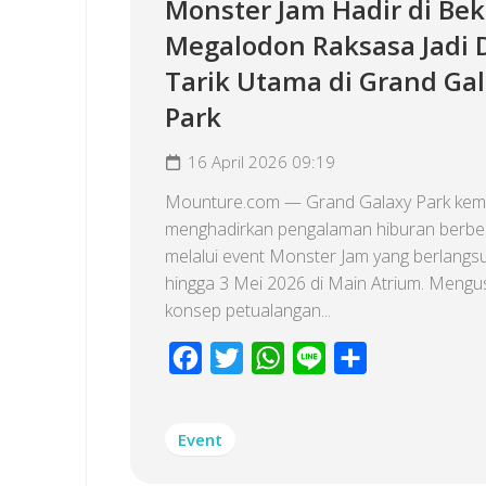
Monster Jam Hadir di Bek
Megalodon Raksasa Jadi 
Tarik Utama di Grand Ga
Park
16 April 2026 09:19
Mounture.com — Grand Galaxy Park kemb
menghadirkan pengalaman hiburan berb
melalui event Monster Jam yang berlangs
hingga 3 Mei 2026 di Main Atrium. Meng
konsep petualangan...
Facebook
Twitter
WhatsApp
Line
Share
Event