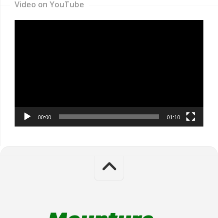
Video on YouTube
Video
Player
00:00
01:10