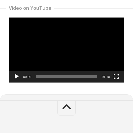
Video on YouTube
Video
Player
00:00
01:10