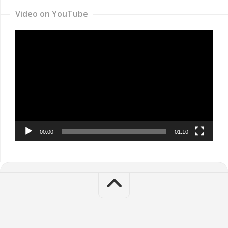
Video on YouTube
Video
Player
00:00
01:10