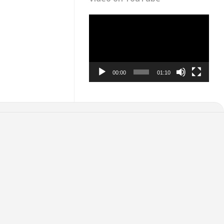
Video
Player
00:00
01:10