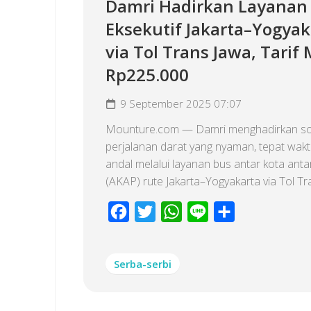
Damri Hadirkan Layanan
Eksekutif Jakarta–Yogyak
via Tol Trans Jawa, Tarif 
Rp225.000
9 September 2025 07:07
Mounture.com — Damri menghadirkan so
perjalanan darat yang nyaman, tepat wakt
andal melalui layanan bus antar kota antar
(AKAP) rute Jakarta–Yogyakarta via Tol Tra
Facebook
Twitter
WhatsApp
Line
Share
Serba-serbi