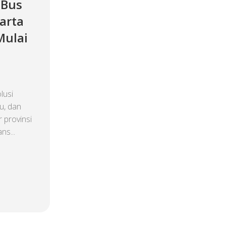
 Bus
arta
Mulai
lusi
u, dan
 provinsi
ns...