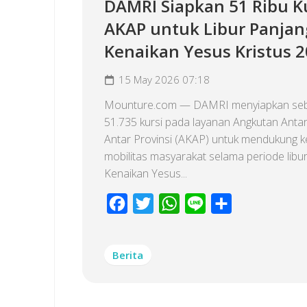
DAMRI Siapkan 51 Ribu K
AKAP untuk Libur Panjan
Kenaikan Yesus Kristus 
15 May 2026 07:18
Mounture.com — DAMRI menyiapkan se
51.735 kursi pada layanan Angkutan Anta
Antar Provinsi (AKAP) untuk mendukung 
mobilitas masyarakat selama periode libu
Kenaikan Yesus...
Facebook
Twitter
WhatsApp
Line
Share
Berita