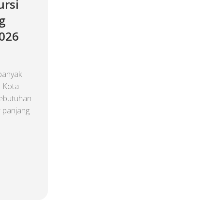
ursi
g
2026
banyak
r Kota
kebutuhan
r panjang