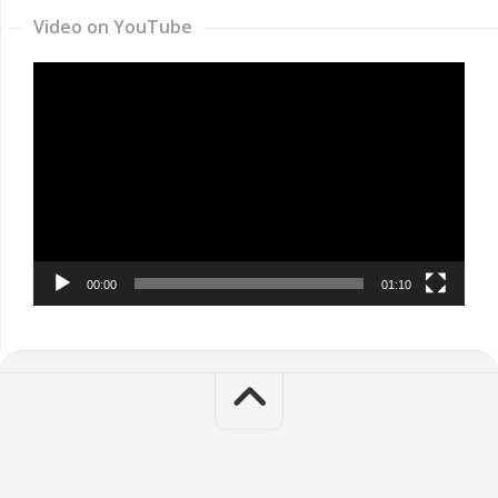
Video on YouTube
Video
Player
00:00
01:10