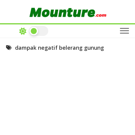
Skip
to
content
dampak negatif belerang gunung