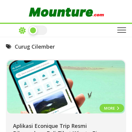
Skip
to
content
Curug Cilember
MORE
Aplikasi Econique Trip Resmi