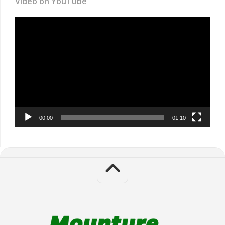
Video on YouTube
Video
Player
00:00
01:10