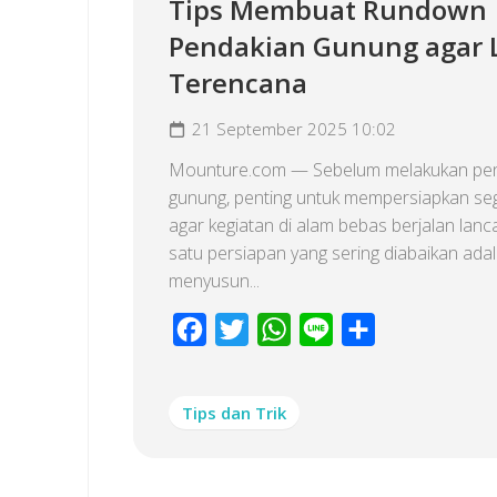
Tips Membuat Rundown
Pendakian Gunung agar 
Terencana
21 September 2025 10:02
Mounture.com — Sebelum melakukan pe
gunung, penting untuk mempersiapkan seg
agar kegiatan di alam bebas berjalan lanca
satu persiapan yang sering diabaikan ada
menyusun...
Facebook
Twitter
WhatsApp
Line
Share
Tips dan Trik