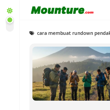
Skip
to
content
cara membuat rundown penda