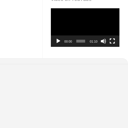
Video
Player
00:00
01:10