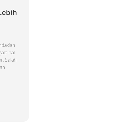
Lebih
ndakian
ala hal
r. Salah
lah