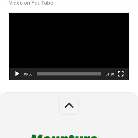
Video on YouTube
Video
Player
00:00
01:10