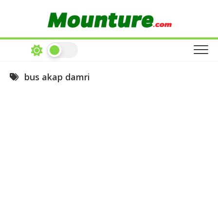
Skip
to
content
bus akap damri