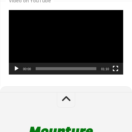
Video on YouTube
Video
Player
00:00
01:10