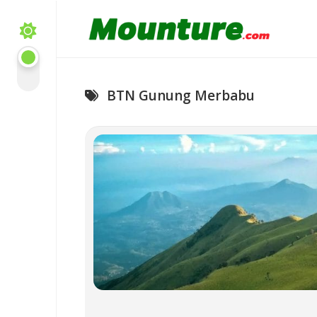
Skip
to
content
BTN Gunung Merbabu