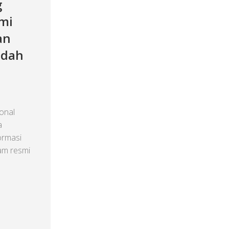
g
mi
an
udah
onal
a
ormasi
am resmi