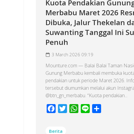
Kuota Pendakian Gunun
Merbabu Maret 2026 Res
Dibuka, Jalur Thekelan d
Suwanting Tanggal Ini S
Penuh
3 March 2026 09:19
Mounture.com — Balai Balai Taman Nasi
Gunung Merbabu kembali membuka kuot
pendakian untuk periode Maret 2026. Inf
tersebut diumumkan melalui akun Instagr
@btn_gn_merbabu. “Kuota pendakian...
Facebook
Twitter
WhatsApp
Line
Share
Berita