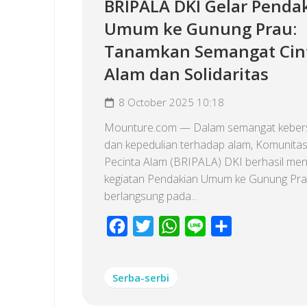
BRIPALA DKI Gelar Penda
Umum ke Gunung Prau:
Tanamkan Semangat Cin
Alam dan Solidaritas
8 October 2025 10:18
Mounture.com — Dalam semangat kebe
dan kepedulian terhadap alam, Komunita
Pecinta Alam (BRIPALA) DKI berhasil men
kegiatan Pendakian Umum ke Gunung Pra
berlangsung pada...
Facebook
Twitter
WhatsApp
Line
Share
Serba-serbi