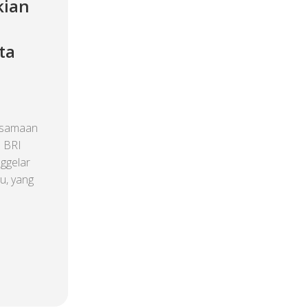
kian
ta
rsamaan
s BRI
ggelar
u, yang