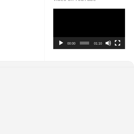
Video
Player
00:00
01:10