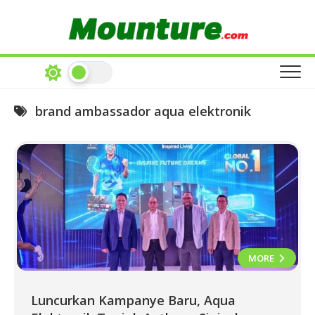
Skip
to
content
brand ambassador aqua elektronik
MORE
Luncurkan Kampanye Baru, Aqua