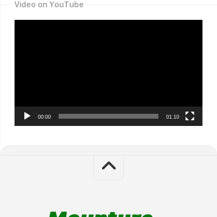
Video on YouTube
Video
Player
00:00
01:10