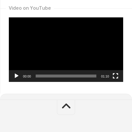
Video on YouTube
Video
Player
00:00
01:10