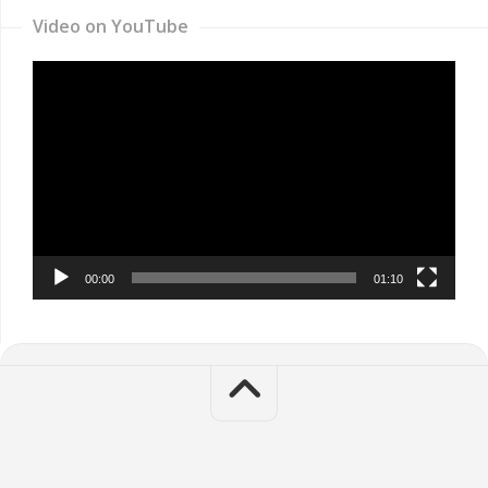
Video on YouTube
Video
Player
00:00
01:10