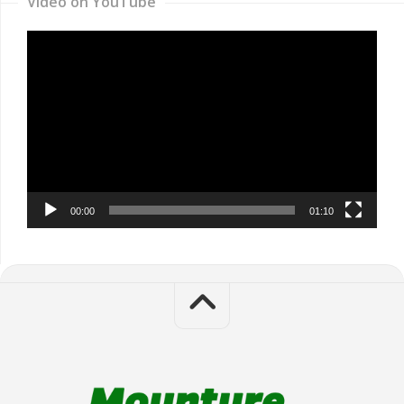
Video on YouTube
Video
Player
00:00
01:10