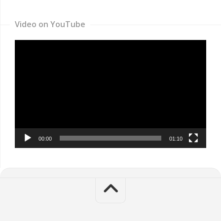
Video on YouTube
Video
Player
00:00
01:10