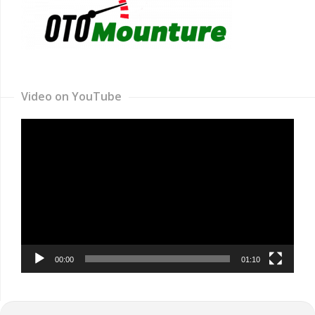
Video on YouTube
Video
Player
00:00
01:10