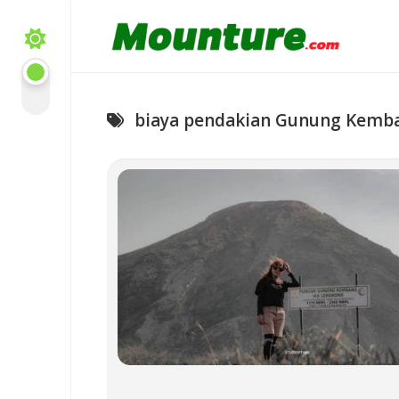
Skip
to
content
biaya pendakian Gunung Kemb