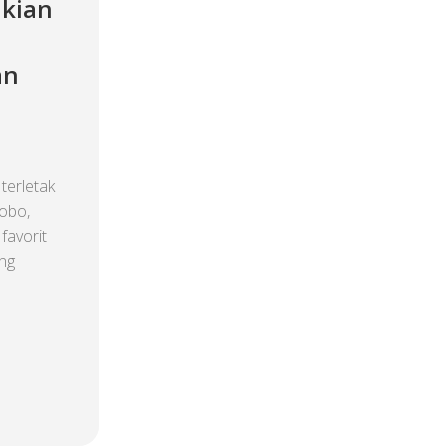
akian
an
erletak
obo,
favorit
ng