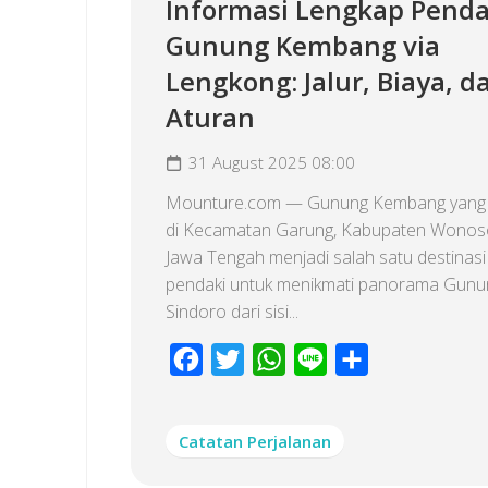
Informasi Lengkap Pend
Gunung Kembang via
Lengkong: Jalur, Biaya, d
Aturan
31 August 2025 08:00
Mounture.com — Gunung Kembang yang t
di Kecamatan Garung, Kabupaten Wonos
Jawa Tengah menjadi salah satu destinasi 
pendaki untuk menikmati panorama Gunu
Sindoro dari sisi...
Facebook
Twitter
WhatsApp
Line
Share
Catatan Perjalanan