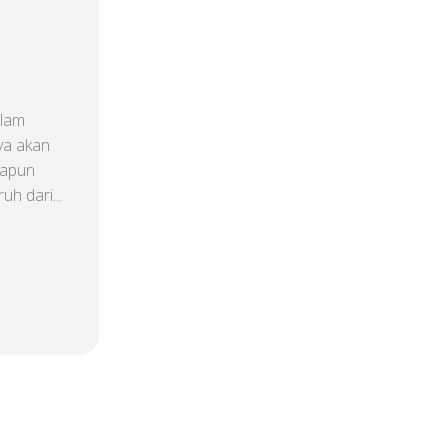
alam
ya akan
dapun
uh dari...