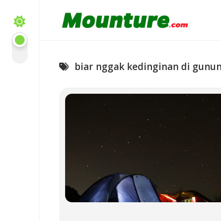
Skip
to
content
biar nggak kedinginan di gunu