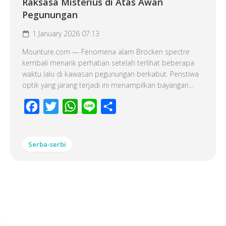
Raksasa Misterius di Atas Awan
Pegunungan
1 January 2026 07:13
Mounture.com — Fenomena alam Brocken spectre
kembali menarik perhatian setelah terlihat beberapa
waktu lalu di kawasan pegunungan berkabut. Peristiwa
optik yang jarang terjadi ini menampilkan bayangan...
Facebook
Twitter
WhatsApp
Line
Share
Serba-serbi