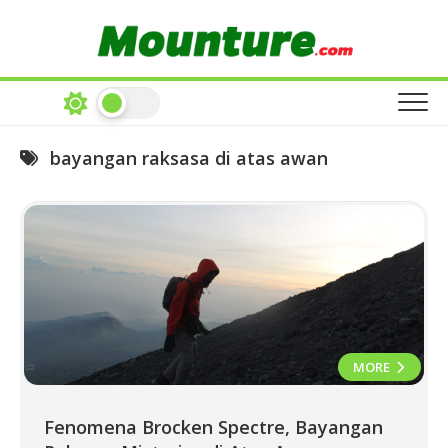
Skip
to
content
bayangan raksasa di atas awan
MORE
Fenomena Brocken Spectre, Bayangan