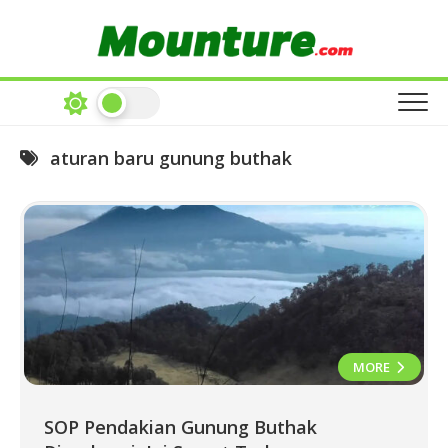
Skip
to
content
aturan baru gunung buthak
MORE
SOP Pendakian Gunung Buthak