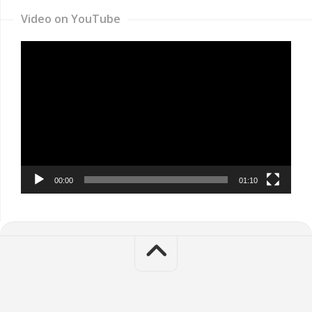
Video on YouTube
Video
Player
00:00
01:10