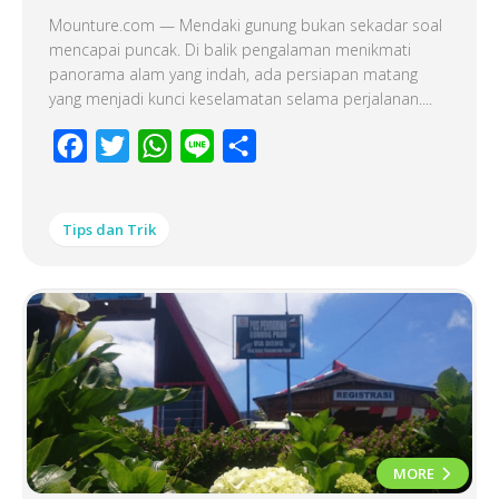
Mounture.com — Mendaki gunung bukan sekadar soal
mencapai puncak. Di balik pengalaman menikmati
panorama alam yang indah, ada persiapan matang
yang menjadi kunci keselamatan selama perjalanan....
Facebook
Twitter
WhatsApp
Line
Share
Tips dan Trik
MORE