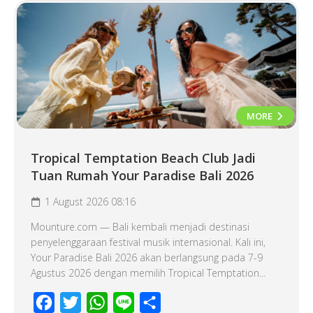
MORE
Tropical Temptation Beach Club Jadi
Tuan Rumah Your Paradise Bali 2026
1 August 2026 08:16
Mounture.com — Bali kembali menjadi destinasi
penyelenggaraan festival musik internasional. Kali ini,
Your Paradise Bali 2026 akan berlangsung pada 7-9
Agustus 2026 dengan memilih Tropical Temptation...
Facebook
Twitter
WhatsApp
Line
Share